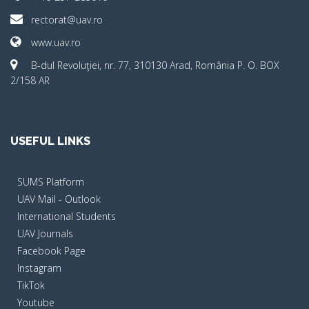
rectorat@uav.ro
www.uav.ro
B-dul Revoluţiei, nr. 77, 310130 Arad, România P. O. BOX
2/158 AR
USEFUL LINKS
SUMS Platform
UAV Mail - Outlook
International Students
UAV Journals
Facebook Page
Instagram
TikTok
Youtube