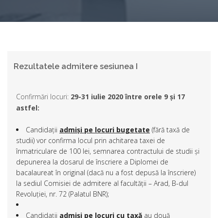
Rezultatele admitere sesiunea I
Confirmări locuri:
29-31 iulie 2020 între orele 9 și 17
astfel:
Candidații
admiși pe locuri bugetate
(fără taxă de
studii) vor confirma locul prin achitarea taxei de
înmatriculare de 100 lei, semnarea contractului de studii și
depunerea la dosarul de înscriere a Diplomei de
bacalaureat în original (dacă nu a fost depusă la înscriere)
la sediul Comisiei de admitere al facultății – Arad, B-dul
Revoluției, nr. 72 (Palatul BNR);
Candidații
admiși pe locuri cu taxă
au două