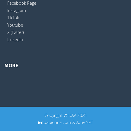
Facebook Page
Instagram
TikTok
Youtube
X (Twiter)
LinkedIn
MORE
Copyright © UAV 2025
papionne.com
&
Activ.NET