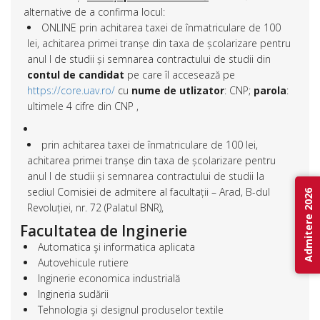
alternative de a confirma locul:
ONLINE prin achitarea taxei de înmatriculare de 100
lei, achitarea primei tranșe din taxa de școlarizare pentru
anul I de studii și semnarea contractului de studii din
contul de candidat
pe care îl accesează pe
https://core.uav.ro/
cu
nume de utlizator
: CNP;
parola
:
ultimele 4 cifre din CNP ,
prin achitarea taxei de înmatriculare de 100 lei,
achitarea primei tranșe din taxa de școlarizare pentru
anul I de studii și semnarea contractului de studii la
sediul Comisiei de admitere al facultații – Arad, B-dul
Admitere 2026
Revoluției, nr. 72 (Palatul BNR),
Facultatea de Inginerie
Automatica şi informatica aplicata
Autovehicule rutiere
Inginerie economica industrială
Ingineria sudării
Tehnologia şi designul produselor textile