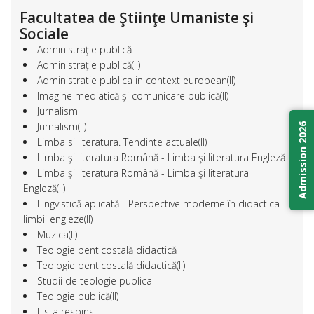
Facultatea de Ştiinţe Umaniste şi
Sociale
Administraţie publică
Administraţie publică(II)
Administratie publica in context european(II)
Imagine mediatică și comunicare publică(II)
Jurnalism
Jurnalism(II)
Admission 2026
Limba si literatura. Tendinte actuale(II)
Limba şi literatura Română - Limba şi literatura Engleză
Limba şi literatura Română - Limba şi literatura
Engleză(II)
Lingvistică aplicată - Perspective moderne în didactica
limbii engleze(II)
Muzica(II)
Teologie penticostală didactică
Teologie penticostală didactică(II)
Studii de teologie publica
Teologie publică(II)
Lista respinsi