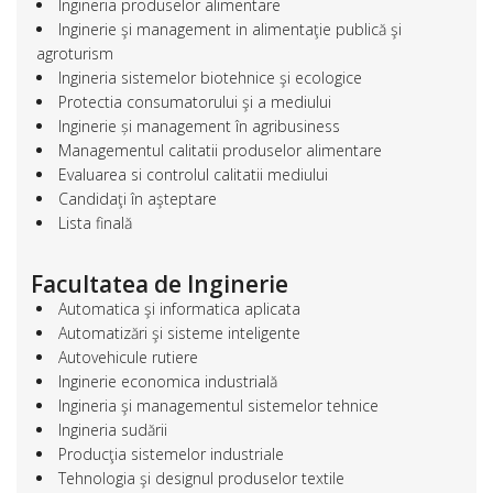
Ingineria produselor alimentare
Inginerie şi management in alimentaţie publică şi
agroturism
Ingineria sistemelor biotehnice şi ecologice
Protectia consumatorului şi a mediului
Inginerie și management în agribusiness
Managementul calitatii produselor alimentare
Evaluarea si controlul calitatii mediului
Candidaţi în aşteptare
Lista finală
Facultatea de Inginerie
Automatica şi informatica aplicata
Automatizări şi sisteme inteligente
Autovehicule rutiere
Inginerie economica industrială
Ingineria şi managementul sistemelor tehnice
Ingineria sudării
Producţia sistemelor industriale
Tehnologia şi designul produselor textile