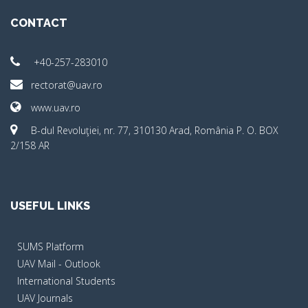
CONTACT
+40-257-283010
rectorat@uav.ro
www.uav.ro
B-dul Revoluţiei, nr. 77, 310130 Arad, România P. O. BOX
2/158 AR
USEFUL LINKS
SUMS Platform
UAV Mail - Outlook
International Students
UAV Journals