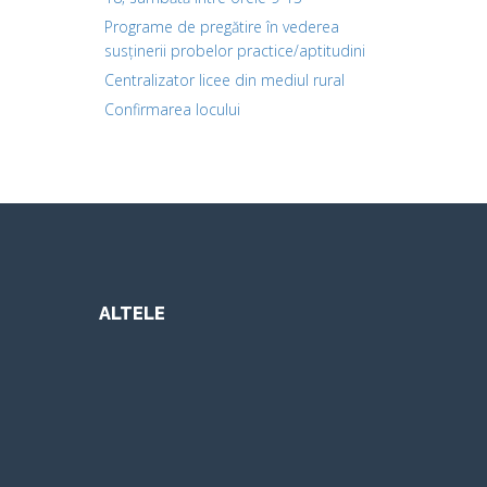
Programe de pregătire în vederea
susținerii probelor practice/aptitudini
Centralizator licee din mediul rural
Confirmarea locului
ALTELE