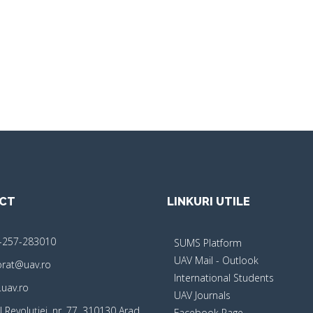
CT
LINKURI UTILE
-257-283010
SUMS Platform
UAV Mail - Outlook
orat@uav.ro
International Students
uav.ro
UAV Journals
 Revoluţiei, nr. 77, 310130 Arad,
Facebook Page