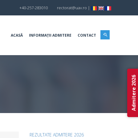
+40-257-283010
rectorat@uav.ro
|
ACASĂ
INFORMAȚII ADMITERE
CONTACT
Admitere 2026
REZULTATE ADMITERE 2026