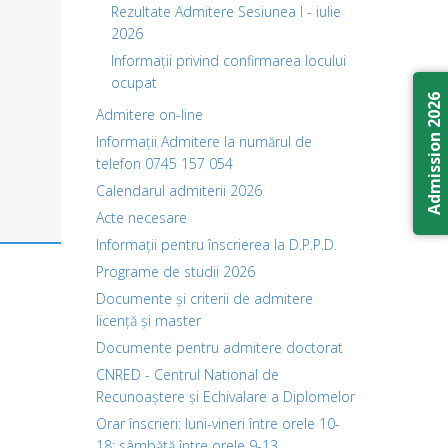
Rezultate Admitere Sesiunea I - iulie
2026
Informații privind confirmarea locului
ocupat
Admission 2026
Admitere on-line
Informații Admitere la numărul de
telefon 0745 157 054
Calendarul admiterii 2026
Acte necesare
Informații pentru înscrierea la D.P.P.D.
Programe de studii 2026
Documente și criterii de admitere
licență și master
Documente pentru admitere doctorat
CNRED - Centrul National de
Recunoaștere și Echivalare a Diplomelor
Orar înscrieri: luni-vineri între orele 10-
18; sâmbătă între orele 9-13