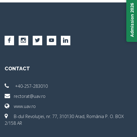
Admission 2026
CONTACT
+40-257-283010
rectorat@uav.ro
www.uav.ro
B-dul Revoluţiei, nr. 77, 310130 Arad, România P. O. BOX
2/158 AR